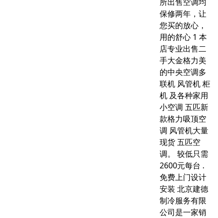
所出售空调均
保修两年，让
您买的放心，
用的舒心 1 本
店专业出售二
手大金格力美
的中央空调多
联机 风管机 柜
机 及各种家用
小空调 五匹新
款格力吸顶空
调 风管机大量
现货 五匹空
调。 较低只需
2600元每台 .
免费上门设计
安装 北京建德
制冷服务有限
公司是一家销